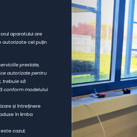
torul aparatului are
e autorizate cel puțin
erviciile prestate,
ce autorizate pentru
 trebuie să
tă conform modelului
izare și întreținere
raduse în limba
 este cazul;