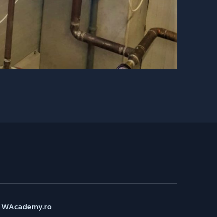
i
WAcademy.ro