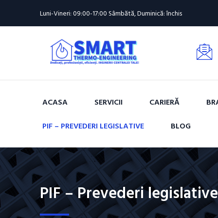
Luni-Vineri: 09:00-17:00 Sâmbătă, Duminică: închis
ACASA
SERVICII
CARIERĂ
BR
PIF – PREVEDERI LEGISLATIVE
BLOG
PIF – Prevederi legislative