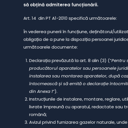
să obțină admiterea funcționării.
Art. 14 din PT A1-2010 specifică următoarele:
În vederea punerii în funcțiune, deținătorul/utiliza
obligația de a pune la dispoziția persoanei juridic
următoarele documente:
Declarația prevăzută la art. 8 alin (3) (”
Pentru s
producătorul aparatelor sau persoanele juridi
instalarea sau montarea aparatelor, după caz,
întocmească și să emită o declarație întocmi
din Anexa 1
”).
Instrucțiunile de instalare, montare, reglare, util
livrate împreună cu aparatul, redactate sau t
română;
Avizul privind furnizarea gazelor naturale, unde