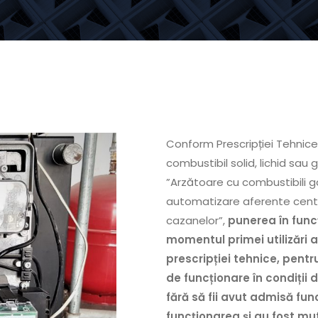
Conform Prescripției Tehnice
combustibil solid, lichid sau
”Arzătoare cu combustibili gaz
automatizare aferente centra
cazanelor”,
punerea în funcț
momentul primei utilizări 
prescripției tehnice, pentr
de funcționare în condiții d
fără să fii avut admisă fu
funcționarea și au fost 