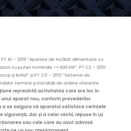
 PT A1 – 2010 ”Aparate de încălzit alimentate cu
 gazos cu puteri nominale <=400 kW”, PT C2 – 2010
oși și lichizi” și PT C11 – 2010 ”Sisteme de
lelor termice și instalații de ardere aferente
iune reprezintă activitatea care are loc în
a unui aparat nou, conform prevederilor
u a se asigura că aparatul satisface cerințele
e siguranță, dar și a celor vechi, repuse în uz
ncționarea sau cele care au avut admisă
mutate pe un nou amplasament
.